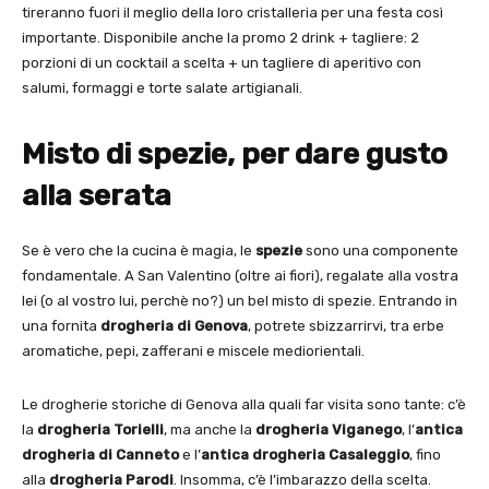
tireranno fuori il meglio della loro cristalleria per una festa così
importante. Disponibile anche la promo 2 drink + tagliere: 2
porzioni di un cocktail a scelta + un tagliere di aperitivo con
salumi, formaggi e torte salate artigianali.
Misto di spezie, per dare gusto
alla serata
Se è vero che la cucina è magia, le
spezie
sono una componente
fondamentale. A San Valentino (oltre ai fiori), regalate alla vostra
lei (o al vostro lui, perchè no?) un bel misto di spezie. Entrando in
una fornita
drogheria di Genova
, potrete sbizzarrirvi, tra erbe
aromatiche, pepi, zafferani e miscele mediorientali.
Le drogherie storiche di Genova alla quali far visita sono tante: c’è
la
drogheria Torielli
, ma anche la
drogheria Viganego
, l’
antica
drogheria di Canneto
e l’
antica drogheria Casaleggio
, fino
alla
drogheria Parodi
. Insomma, c’è l’imbarazzo della scelta.