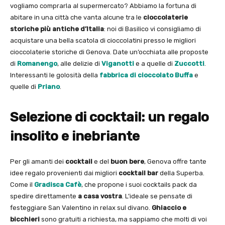
vogliamo comprarla al supermercato? Abbiamo la fortuna di
abitare in una città che vanta alcune tra le
cioccolaterie
storiche più antiche d’Italia
: noi di Basilico vi consigliamo di
acquistare una bella scatola di cioccolatini presso le migliori
cioccolaterie storiche di Genova. Date un’occhiata alle proposte
di
Romanengo
, alle delizie di
Viganotti
e a quelle di
Zuccotti
.
Interessanti le golosità della
fabbrica di cioccolato Buffa
e
quelle di
Priano
.
Selezione di cocktail: un regalo
insolito e inebriante
Per gli amanti dei
cocktail
e del
buon bere
, Genova offre tante
idee regalo provenienti dai migliori
cocktail bar
della Superba.
Come il
Gradisca Cafè
, che propone i suoi cocktails pack da
spedire direttamente
a casa vostra
. L’ideale se pensate di
festeggiare San Valentino in relax sul divano.
Ghiaccio e
bicchieri
sono gratuiti a richiesta, ma sappiamo che molti di voi