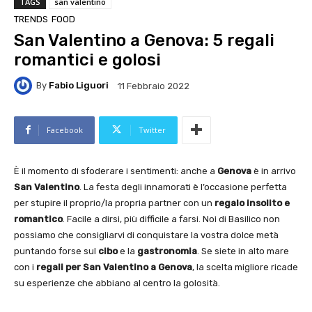
TAGS
san valentino
TRENDS
FOOD
San Valentino a Genova: 5 regali
romantici e golosi
By
Fabio Liguori
11 Febbraio 2022
Facebook
Twitter
È il momento di sfoderare i sentimenti: anche a
Genova
è in arrivo
San Valentino
. La festa degli innamorati è l’occasione perfetta
per stupire il proprio/la propria partner con un
regalo insolito e
romantico
. Facile a dirsi, più difficile a farsi. Noi di Basilico non
possiamo che consigliarvi di conquistare la vostra dolce metà
puntando forse sul
cibo
e la
gastronomia
. Se siete in alto mare
con i
regali per San Valentino a Genova
, la scelta migliore ricade
su esperienze che abbiano al centro la golosità.