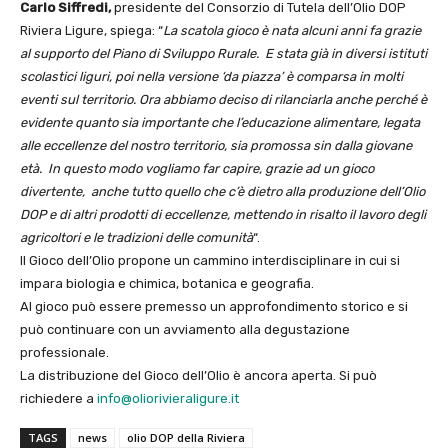
Carlo Siffredi,
presidente del Consorzio di Tutela dell’Olio DOP
Riviera Ligure, spiega: “
La scatola gioco è nata alcuni anni fa grazie
al supporto del Piano di Sviluppo Rurale. E stata già in diversi istituti
scolastici liguri, poi nella versione ‘da piazza’ è comparsa in molti
eventi sul territorio. Ora abbiamo deciso di rilanciarla anche perché è
evidente quanto sia importante che l’educazione alimentare, legata
alle eccellenze del nostro territorio, sia promossa sin dalla giovane
età. In questo modo vogliamo far capire, grazie ad un gioco
divertente, anche tutto quello che c’è dietro alla produzione dell’Olio
DOP e di altri prodotti di eccellenze, mettendo in risalto il lavoro degli
agricoltori e le tradizioni delle comunità
“.
Il Gioco dell’Olio propone un cammino interdisciplinare in cui si
impara biologia e chimica, botanica e geografia.
Al gioco può essere premesso un approfondimento storico e si
può continuare con un avviamento alla degustazione
professionale.
La distribuzione del Gioco dell’Olio è ancora aperta. Si può
richiedere a
info@oliorivieraligure.it
TAGS
news
olio DOP della Riviera