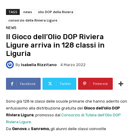
TAGS
news
olio DOP della Riviera
consorzio della Riviera Ligure
NEWS
Il Gioco dell’Olio DOP Riviera
Ligure arriva in 128 classi in
Liguria
By
Isabella Rizzitano
4 Marzo 2022
Facebook
Twitter
Pinterest
Sono già 128 le classi delle scuole primarie che hanno aderito con
entusiasmo alla distribuzione gratuita del
Gioco dell’olio DOP
Riviera Ligure
, promosso dal
Consorzio di Tutela dell’Olio DOP
Riviera Ligure
.
Da
Genova
a
Sanremo,
gli alunni delle classi coinvolte