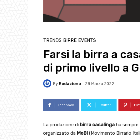
TRENDS
BIRRE
EVENTS
Farsi la birra a c
di primo livello a
By
Redazione
28 Marzo 2022
Facebook
Twitter
Pin
La produzione di
birra casalinga
ha sempre p
organizzato da
MoBI
(Movimento Birrario Itali