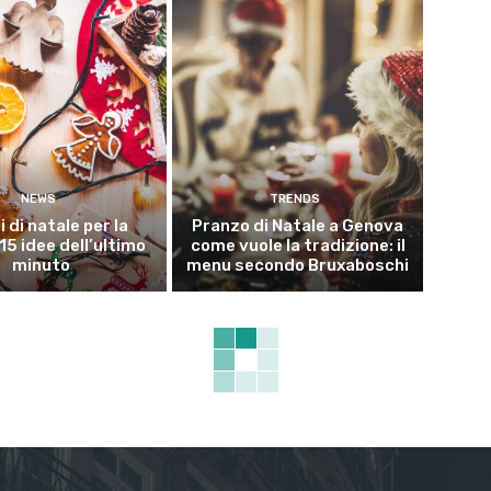
NEWS
TRENDS
i di natale per la
Pranzo di Natale a Genova
15 idee dell’ultimo
come vuole la tradizione: il
minuto
menu secondo Bruxaboschi