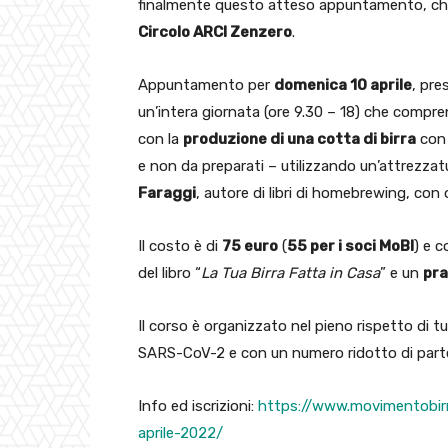
finalmente questo atteso appuntamento, che
Circolo ARCI Zenzero
.
Appuntamento per
domenica 10 aprile
, pre
un’intera giornata (ore 9.30 – 18) che compre
con la
produzione di una cotta di birra
con 
e non da preparati – utilizzando un’attrezzat
Faraggi
, autore di libri di homebrewing, con o
Il costo è di
75 euro
(
55 per i soci MoBI
) e c
del libro “
La Tua Birra Fatta in Casa
” e un
pra
Il corso è organizzato nel pieno rispetto di t
SARS-CoV-2 e con un numero ridotto di parte
Info ed iscrizioni:
https://www.movimentobir
aprile-2022/