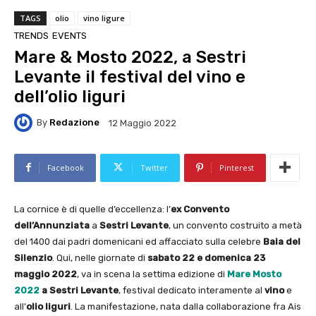
TAGS
olio
vino ligure
TRENDS
EVENTS
Mare & Mosto 2022, a Sestri
Levante il festival del vino e
dell’olio liguri
By
Redazione
12 Maggio 2022
Facebook
Twitter
Pinterest
La cornice è di quelle d’eccellenza: l’
ex Convento
dell’Annunziata
a
Sestri Levante
, un convento costruito a metà
del 1400 dai padri domenicani ed affacciato sulla celebre
Baia del
Silenzio
. Qui, nelle giornate di
sabato 22 e domenica 23
maggio 2022
, va in scena la settima edizione di
Mare Mosto
2022
a Sestri Levante
, festival dedicato interamente al
vino
e
all’
olio liguri
. La manifestazione, nata dalla collaborazione fra Ais