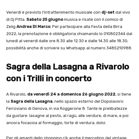
Venerdì è previsto l’intrattenimento musicale con
dj-set
dal vivo
di Dj Pitta.
Sabato 25 giugno
musica e risate con il comico di
Zelig
Andrea Di Marco
. Per partecipare alla Festa della Birra
2022, la prenotazione è obbligatoria chiamando lo 010802344 dal
lunedì al venerdì dalle ore 8.30 alle 12.30 e dalle 14.30 alle 18.30;
possibilità anche di scrivere su Whatsapp al numero 3485210988.
Sagra della Lasagna a Rivarolo
con i Trilli in concerto
A Rivarolo,
da venerdì 24 a domenica 26 giugno 2022
, si tiene
la
Sagra della Lasagna
, nello spazio esterno del Dopolavoro
Ferroviario di Genova, in via Roggerone 8. Tante le prelibatezze
da gustare: lasagne al pesto, al ragù, alle verdure, di mare, e poi
ancora focaccia al formaggio, torte di verdura, dolci.
Per gli amanti dello shopping c’è anche il mercatino del vintage,