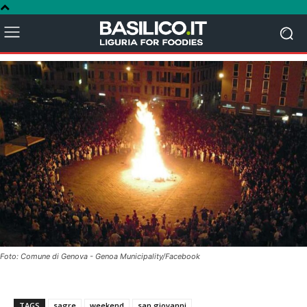
Foto: Comune di Genova - Genoa Municipality/Facebook
TAGS
sagre
weekend
san giovanni