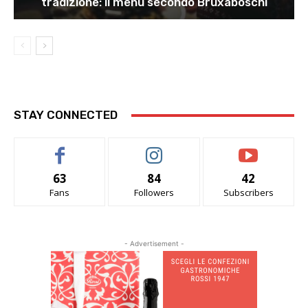
tradizione: il menu secondo Bruxaboschi
STAY CONNECTED
63
84
42
Fans
Followers
Subscribers
- Advertisement -