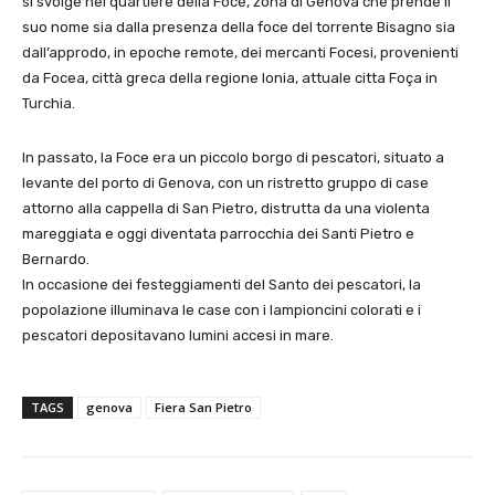
si svolge nel quartiere della Foce, zona di Genova che prende il
suo nome sia dalla presenza della foce del torrente Bisagno sia
dall’approdo, in epoche remote, dei mercanti Focesi, provenienti
da Focea, città greca della regione Ionia, attuale citta Foça in
Turchia.
In passato, la Foce era un piccolo borgo di pescatori, situato a
levante del porto di Genova, con un ristretto gruppo di case
attorno alla cappella di San Pietro, distrutta da una violenta
mareggiata e oggi diventata parrocchia dei Santi Pietro e
Bernardo.
In occasione dei festeggiamenti del Santo dei pescatori, la
popolazione illuminava le case con i lampioncini colorati e i
pescatori depositavano lumini accesi in mare.
TAGS
genova
Fiera San Pietro