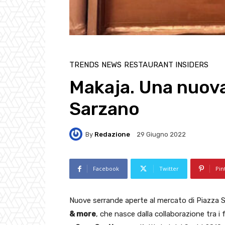
TRENDS
NEWS
RESTAURANT INSIDERS
Makaja. Una nuova
Sarzano
By
Redazione
29 Giugno 2022
Facebook
Twitter
Pin
Nuove serrande aperte al mercato di Piazza 
& more
, che nasce dalla collaborazione tra i f