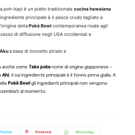
ia
poh-kay
) è un piatto tradizionale
cucina hawaiana
L’ingrediente principale è il pesce crudo tagliato a
’origine della
Pokè Bowl
contemporanea risale agli
rocesso di diffusione negli USA occidentali e
Aku
a base di tonnetto striato e
uta anche come
Tako poke
nome di origine giapponese –
la
Ahi
, il cui ingrediente principale è il tonno pinna gialla. A
ella
Pokè Bowl
gli ingredienti principali non vengono
 assemblati al momento.
Twitter
Pinterest
WhatsApp