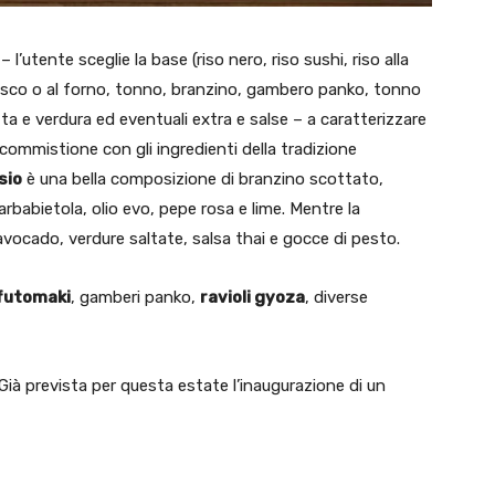
– l’utente sceglie la base (riso nero, riso sushi, riso alla
fresco o al forno, tonno, branzino, gambero panko, tonno
utta e verdura ed eventuali extra e salse – a caratterizzare
 commistione con gli ingredienti della tradizione
sio
è una bella composizione di branzino scottato,
arbabietola, olio evo, pepe rosa e lime. Mentre la
avocado, verdure saltate, salsa thai e gocce di pesto.
futomaki
, gamberi panko,
ravioli gyoza
, diverse
 Già prevista per questa estate l’inaugurazione di un