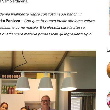
0 a Sampierdarena.
emia finalmente riapre con tutti i suoi banchi il
rto Panizza
–
Con questo nuovo locale abbiamo voluto
sissima come macaia. E la filosofia sarà la stessa.
di affiancare materie prime locali gli ingredienti tipici
L