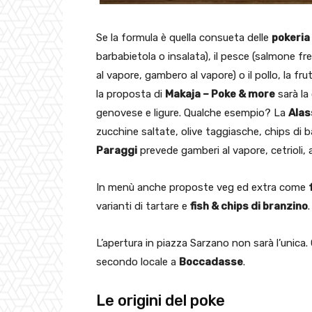
Se la formula è quella consueta delle
pokeria
barbabietola o insalata), il pesce (salmone 
al vapore, gambero al vapore) o il pollo, la fr
la proposta di
Makaja – Poke & more
sarà la
genovese e ligure. Qualche esempio? La
Alas
zucchine saltate, olive taggiasche, chips di b
Paraggi
prevede gamberi al vapore, cetrioli, 
In menù anche proposte veg ed extra come
varianti di tartare e
fish & chips di branzino
.
L’apertura in piazza Sarzano non sarà l’unica.
secondo locale a
Boccadasse
.
Le origini del poke