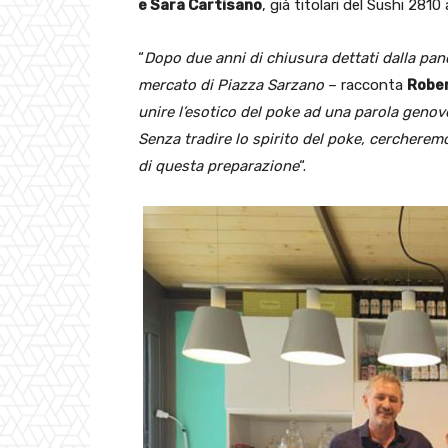
e Sara Cartisano
, già titolari del Sushi 281
“
Dopo due anni di chiusura dettati dalla pand
mercato di Piazza Sarzano
– racconta
Robe
unire l’esotico del poke ad una parola genove
Senza tradire lo spirito del poke, cercheremo 
di questa preparazione
“.