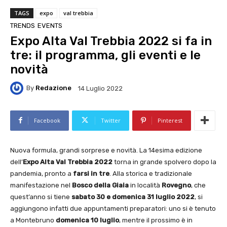
TAGS
expo
val trebbia
TRENDS
EVENTS
Expo Alta Val Trebbia 2022 si fa in
tre: il programma, gli eventi e le
novità
By
Redazione
14 Luglio 2022
Facebook
Twitter
Pinterest
Nuova formula, grandi sorprese e novità. La 14esima edizione
dell’
Expo Alta Val Trebbia 2022
torna in grande spolvero dopo la
pandemia, pronto a
farsi in tre
. Alla storica e tradizionale
manifestazione nel
Bosco della Giaia
in località
Rovegno
, che
quest’anno si tiene
sabato 30 e domenica 31 luglio 2022
, si
aggiungono infatti due appuntamenti preparatori: uno si è tenuto
a Montebruno
domenica 10 luglio
, mentre il prossimo è in