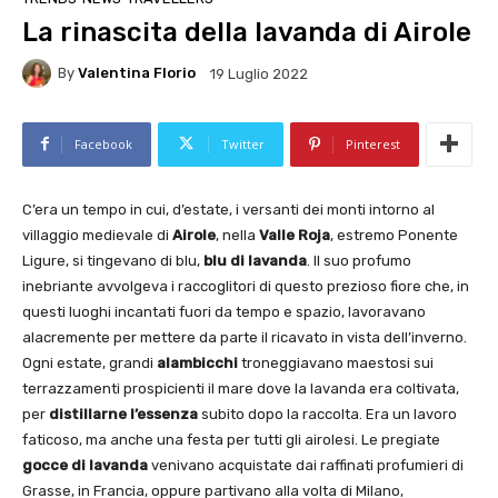
La rinascita della lavanda di Airole
By
Valentina Florio
19 Luglio 2022
Facebook
Twitter
Pinterest
C’era un tempo in cui, d’estate, i versanti dei monti intorno al
villaggio medievale di
Airole
, nella
Valle Roja
, estremo Ponente
Ligure, si tingevano di blu,
blu di lavanda
. Il suo profumo
inebriante avvolgeva i raccoglitori di questo prezioso fiore che, in
questi luoghi incantati fuori da tempo e spazio, lavoravano
alacremente per mettere da parte il ricavato in vista dell’inverno.
Ogni estate, grandi
alambicchi
troneggiavano maestosi sui
terrazzamenti prospicienti il mare dove la lavanda era coltivata,
per
distillarne l’essenza
subito dopo la raccolta. Era un lavoro
faticoso, ma anche una festa per tutti gli airolesi. Le pregiate
gocce di lavanda
venivano acquistate dai raffinati profumieri di
Grasse, in Francia, oppure partivano alla volta di Milano,