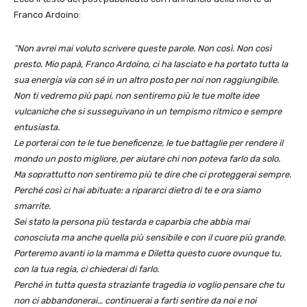
Franco Ardoino:
“Non avrei mai voluto scrivere queste parole. Non così. Non così
presto. Mio papà, Franco Ardoino, ci ha lasciato e ha portato tutta la
sua energia via con sé in un altro posto per noi non raggiungibile.
Non ti vedremo più papi, non sentiremo più le tue molte idee
vulcaniche che si susseguivano in un tempismo ritmico e sempre
entusiasta.
Le porterai con te le tue beneficenze, le tue battaglie per rendere il
mondo un posto migliore, per aiutare chi non poteva farlo da solo.
Ma soprattutto non sentiremo più te dire che ci proteggerai sempre.
Perché così ci hai abituate: a ripararci dietro di te e ora siamo
smarrite.
Sei stato la persona più testarda e caparbia che abbia mai
conosciuta ma anche quella più sensibile e con il cuore più grande.
Porteremo avanti io la mamma e Diletta questo cuore ovunque tu,
con la tua regia, ci chiederai di farlo.
Perché in tutta questa straziante tragedia io voglio pensare che tu
non ci abbandonerai… continuerai a farti sentire da noi e noi