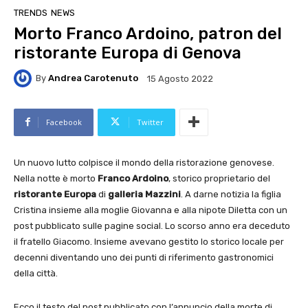
TRENDS
NEWS
Morto Franco Ardoino, patron del
ristorante Europa di Genova
By
Andrea Carotenuto
15 Agosto 2022
Facebook
Twitter
Un nuovo lutto colpisce il mondo della ristorazione genovese.
Nella notte è morto
Franco Ardoino
, storico proprietario del
ristorante Europa
di
galleria Mazzini
. A darne notizia la figlia
Cristina insieme alla moglie Giovanna e alla nipote Diletta con un
post pubblicato sulle pagine social. Lo scorso anno era deceduto
il fratello Giacomo. Insieme avevano gestito lo storico locale per
decenni diventando uno dei punti di riferimento gastronomici
della città.
Ecco il testo del post pubblicato con l’annuncio della morte di