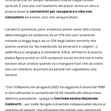
ristorante che, un tempo, sarebbero invece magari andati
sprecati. È così che, con l’aumento dei prezzi, arriva un vero e
proprio boom di
contenitori per recuperare il cibo non
consumato
ed evitare, così, che venga buttato.
L’analisi in questione, però, evidenzia anche come l’altra faccia
della medaglia sia composta da un 17% che solo raramente
richiede la doggy bag e da un 12% degli italiani convinto che
questa usanza sia “da maleducati, da poveracci e volgare”, o
addirittura si vergogna a richiederla. Infine, all’interno di questa
platea figura anche un 22% composto sia da chi che non è solito
lasciare alcun avanzo quando va a mangiare fuori che da coloro
che non chiedono di portarli via perché non saprebbero che
farsene.
“
Con l’inflazione che ad agosto 2022 ha raggiunto il record dal 1985
e i beni alimentari in aumento del 10,6% rispetto allo stesso mese
dell’anno precedente
– spiega la
Confederazione Nazionale
Coldiretti
–
per molte famiglie è diventato indispensabile ridurre al
massimo gli sprechi. Una situazione che spinge, così, sempre più