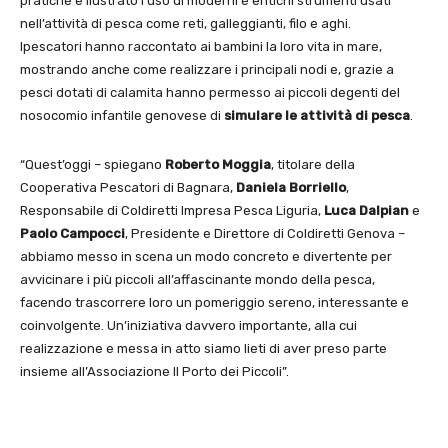
pratiche e ilustrato l’uso di moderni e entichi strumenti usati
nell’attività di pesca come reti, galleggianti, filo e aghi.
Ipescatori hanno raccontato ai bambini la loro vita in mare,
mostrando anche come realizzare i principali nodi e, grazie a
pesci dotati di calamita hanno permesso ai piccoli degenti del
nosocomio infantile genovese di
simulare le attività di pesca
.
“Quest’oggi – spiegano
Roberto Moggia
, titolare della
Cooperativa Pescatori di Bagnara,
Daniela Borriello
,
Responsabile di Coldiretti Impresa Pesca Liguria,
Luca Dalpian
e
Paolo Campocci
, Presidente e Direttore di Coldiretti Genova –
abbiamo messo in scena un modo concreto e divertente per
avvicinare i più piccoli all’affascinante mondo della pesca,
facendo trascorrere loro un pomeriggio sereno, interessante e
coinvolgente. Un’iniziativa davvero importante, alla cui
realizzazione e messa in atto siamo lieti di aver preso parte
insieme all’Associazione Il Porto dei Piccoli”.