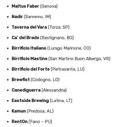
Maltus Faber
(Genova)
Nadir
(Sanremo, IM)
Taverna del Vara
(Torza; SP)
Ca’ del Brado
(Rastignano, BO)
Birrificio Italiano
(Lurago Marinone, CO)
Birrificio Mastino
(San Martino Buon Albergo, VR)
Birrificio del Forte
(Pietrasanta, LU)
Brewfist
(Codogno, LO)
Canediguerra
(Alessandria)
Eastside Brewing
(Latina, LT)
Kamun
(Predosa, AL)
RentOn
(Fano – PU)