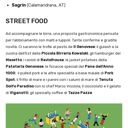
Sagrin
(Calamandrana, AT)
STREET FOOD
Ad accompagnare le birre, una proposta gastronomica pensata
per l’abbinamento con malti e luppoli. Tante conferme e gradite
novità. Ci saranno le trofie al pesto de
Il Genovese
; il gulash e la
cucina dell’Est della
Piccola Birreria Kowalski
; gli hamburger del
Masetto
; i ravioli di
Raviolhouse
; le jacket potatoes della
Patateria Genovese
; le focacce speciali del
Pane dell’Anno
1000
; il pulled pork e le altre specialità a base maiale di
Pork
Spot
; il fritto di mare e i panini con i salumi di mare di
Tenuta
Golfo Paradiso
con lo chef Marco Visciola; il cioccolato e il gelato
di
Viganotti
; gli specialty coffee di
Tazze Pazze
.