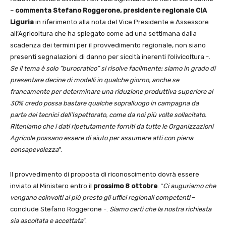
–
commenta Stefano Roggerone, presidente regionale CIA
Liguria
in riferimento alla nota del Vice Presidente e Assessore
all’Agricoltura che ha spiegato come ad una settimana dalla
scadenza dei termini per il provvedimento regionale, non siano
presenti segnalazioni di danno per siccità inerenti l’olivicoltura -.
Se il tema è solo “burocratico” si risolve facilmente: siamo in grado di
presentare decine di modelli in qualche giorno, anche se
francamente per determinare una riduzione produttiva superiore al
30% credo possa bastare qualche sopralluogo in campagna da
parte dei tecnici dell’Ispettorato, come da noi più volte sollecitato.
Riteniamo che i dati ripetutamente forniti da tutte le Organizzazioni
Agricole possano essere di aiuto per assumere atti con piena
consapevolezza
”.
Il provvedimento di proposta di riconoscimento dovrà essere
inviato al Ministero entro il
prossimo 8 ottobre
. “
Ci auguriamo che
vengano coinvolti al più presto gli uffici regionali competenti
–
conclude Stefano Roggerone -.
Siamo certi che la nostra richiesta
sia ascoltata e accettata
”.