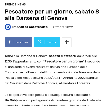
TRENDS
NEWS
Pescatore per un giorno, sabato 8
alla Darsena di Genova
By
Andrea Carotenuto
5 Ottobre 2022
Facebook
Twitter
Torna alla Darsena di Genova,
sabato 8 ottobre
, dalle 9.30 alle
17.30, l’appuntamento con “
Pescatore per un giorno
”, il secondo
di una serie di eventi realizzati dall’Unione Europea delle
Cooperative nell’ambito del Programma Nazionale Triennale della
Pesca e dell’Acquacoltura 2022/2024 – Annualità 2022 bandito
dal Ministero delle Politiche Agricole, Alimentari e Forestali.
Le cooperative della pesca e dell’acquacoltura associate a
Ue.Coop
saranno protagoniste di tre intere giornate dedicate alla
scoperta di tante curiosità sul buon pescato locale e sulla