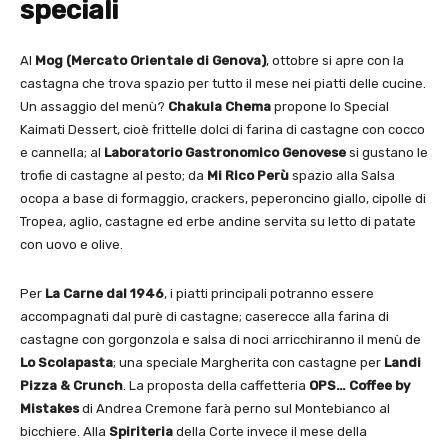
speciali
Al
Mog (Mercato Orientale di Genova)
, ottobre si apre con la
castagna che trova spazio per tutto il mese nei piatti delle cucine.
Un assaggio del menù?
Chakula Chema
propone lo Special
Kaimati Dessert, cioè frittelle dolci di farina di castagne con cocco
e cannella; al
Laboratorio Gastronomico Genovese
si gustano le
trofie di castagne al pesto; da
Mi Rico Perù
spazio alla Salsa
ocopa a base di formaggio, crackers, peperoncino giallo, cipolle di
Tropea, aglio, castagne ed erbe andine servita su letto di patate
con uovo e olive.
Per
La Carne dal 1946
, i piatti principali potranno essere
accompagnati dal purè di castagne; caserecce alla farina di
castagne con gorgonzola e salsa di noci arricchiranno il menù de
Lo Scolapasta
; una speciale Margherita con castagne per
Landi
Pizza & Crunch
. La proposta della caffetteria
OPS… Coffee by
Mistakes
di Andrea Cremone farà perno sul Montebianco al
bicchiere. Alla
Spiriteria
della Corte invece il mese della