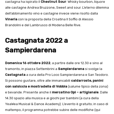
castagna ha ispirato il
Chestnut Sour
: Whisky bourbon, liquore
alle castagne Andrea Bruzzone, Sweet and sour. L’eterno dilemma
dell’abbinamento vino e castagne invece viene risolto dalla
Vineria
con la proposta della Croatina Il Soffio di Alessio
Brandolini e del Lambrusco di Modena Belle Rive.
Castagnata 2022 a
Sampierdarena
Domenica 16 ottobre 2022
, a partire dalle ore 12.30 e sino al
tramonto, in piazza Settembrini a
Sampierdarena
si svolge la
Castagnata
a cura della Pro Loco Sampierdarena e San Teodoro.
Si possono gustare, oltre alle immancabili
caldarroste, panini
con salsiccia e mostradella di Vobbia
(salume tipico della zona)
e bevande. Presente anche il
mercatino Opi – artigianale
. Dalle
14.30 spazio alla musica e ai giochi per bambini (a cura della
YeaWea Musical & Dance Academy). L’evento è gratuito; in caso di
maltempo, il programma potrebbe subire delle modifiche (qui