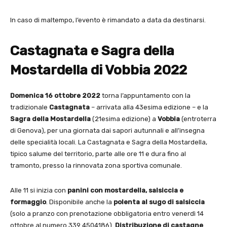
In caso di maltempo, l’evento è rimandato a data da destinarsi.
Castagnata e Sagra della
Mostardella di Vobbia 2022
Domenica 16 ottobre 2022
torna l’appuntamento con la
tradizionale
Castagnata
– arrivata alla 43esima edizione – e la
Sagra della Mostardella
(21esima edizione) a
Vobbia
(entroterra
di Genova), per una giornata dai sapori autunnali e all’insegna
delle specialità locali. La Castagnata e Sagra della Mostardella,
tipico salume del territorio, parte alle ore 11 e dura fino al
tramonto, presso la rinnovata zona sportiva comunale.
Alle 11 si inizia con
panini con mostardella, salsiccia e
formaggio
. Disponibile anche la
polenta al sugo di salsiccia
(solo a pranzo con prenotazione obbligatoria entro venerdì 14
ottobre al numero 339 4504186).
Distribuzione di castagne