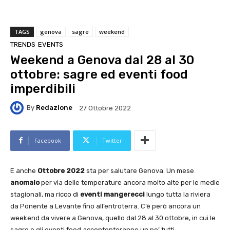
TAGS
genova
sagre
weekend
TRENDS
EVENTS
Weekend a Genova dal 28 al 30
ottobre: sagre ed eventi food
imperdibili
By
Redazione
27 Ottobre 2022
Facebook
Twitter
E anche
Ottobre 2022
sta per salutare Genova. Un mese
anomalo
per via delle temperature ancora molto alte per le medie
stagionali, ma ricco di
eventi mangerecci
lungo tutta la riviera
da Ponente a Levante fino all’entroterra. C’è però ancora un
weekend da vivere a Genova, quello dal 28 al 30 ottobre, in cui le
sagre e gli eventi food accontenteranno un po’ tutti.