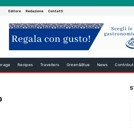
Editore
Redazione
Contatti
erage
Recipes
Travellers
Green&Blue
News
Contribut
S
o