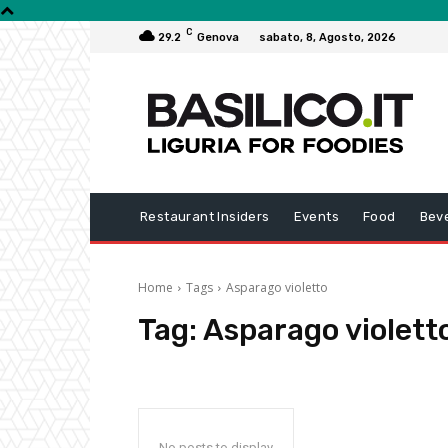
C
29.2
Genova
sabato, 8, Agosto, 2026
Restaurant Insiders
Events
Food
Bev
Home
Tags
Asparago violetto
Tag:
Asparago violett
No posts to display