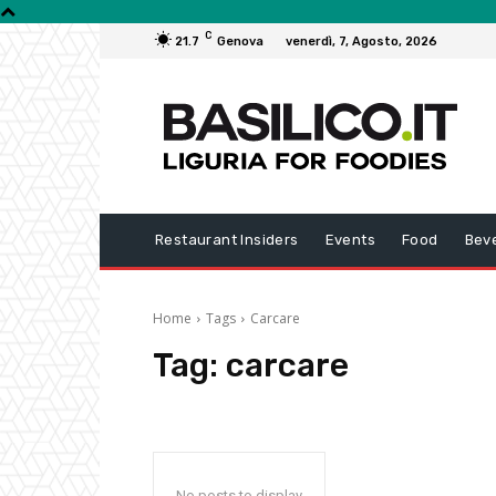
C
21.7
Genova
venerdì, 7, Agosto, 2026
Restaurant Insiders
Events
Food
Bev
Home
Tags
Carcare
Tag:
carcare
No posts to display