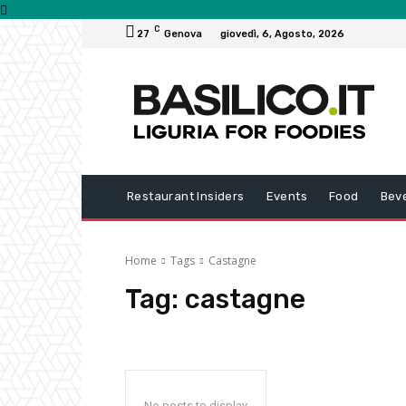
C
27
Genova
giovedì, 6, Agosto, 2026
Restaurant Insiders
Events
Food
Bev
Home
Tags
Castagne
Tag:
castagne
No posts to display