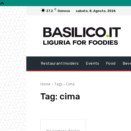
C
27.2
Genova
sabato, 8, Agosto, 2026
Restaurant Insiders
Events
Food
Bev
Home
Tags
Cima
Tag:
cima
No posts to display