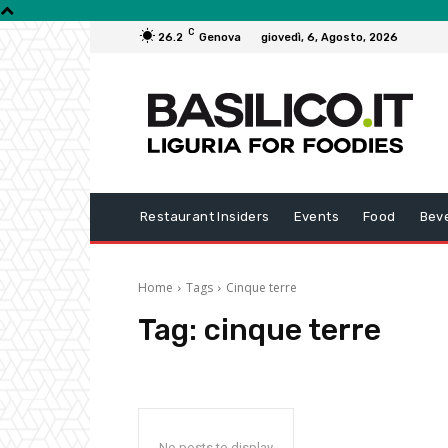
C
26.2
Genova
giovedì, 6, Agosto, 2026
Restaurant Insiders
Events
Food
Bev
Home
Tags
Cinque terre
Tag:
cinque terre
No posts to display