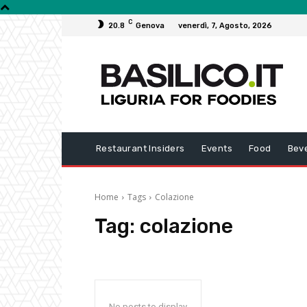
C
20.8
Genova
venerdì, 7, Agosto, 2026
Restaurant Insiders
Events
Food
Bev
Home
Tags
Colazione
Tag:
colazione
No posts to display