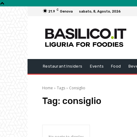
C
21.9
Genova
sabato, 8, Agosto, 2026
Restaurant Insiders
Events
Food
Bev
Home
Tags
Consiglio
Tag:
consiglio
No posts to display