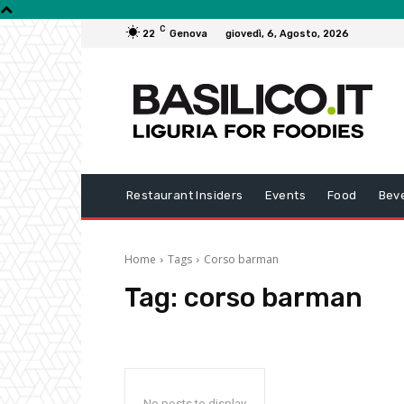
C
22
Genova
giovedì, 6, Agosto, 2026
Restaurant Insiders
Events
Food
Bev
Home
Tags
Corso barman
Tag:
corso barman
No posts to display