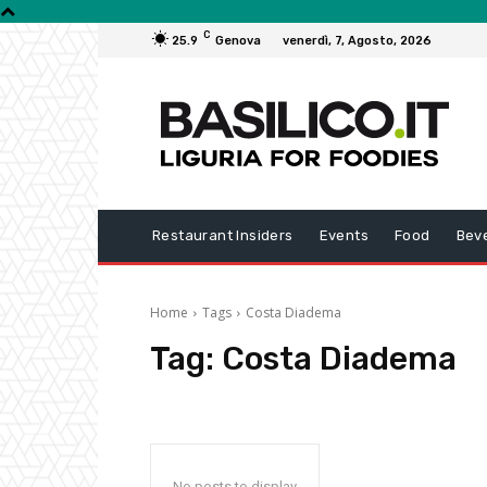
C
25.9
Genova
venerdì, 7, Agosto, 2026
Restaurant Insiders
Events
Food
Bev
Home
Tags
Costa Diadema
Tag:
Costa Diadema
No posts to display