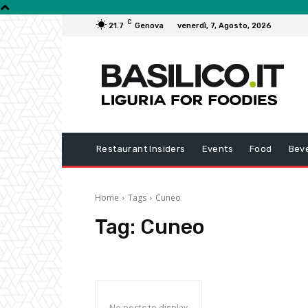
C
21.7
Genova
venerdì, 7, Agosto, 2026
Restaurant Insiders
Events
Food
Bev
Home
Tags
Cuneo
Tag:
Cuneo
No posts to display