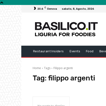
C
20.6
Genova
sabato, 8, Agosto, 2026
Restaurant Insiders
Events
Food
Bev
Home
Tags
Filippo argenti
Tag:
filippo argenti
No posts to display