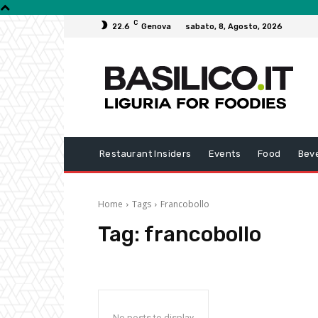
C
22.6
Genova
sabato, 8, Agosto, 2026
Restaurant Insiders
Events
Food
Bev
Home
Tags
Francobollo
Tag:
francobollo
No posts to display