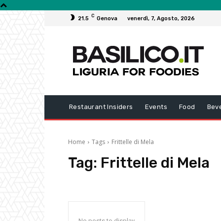
C
21.5
Genova
venerdì, 7, Agosto, 2026
Restaurant Insiders
Events
Food
Bev
Home
Tags
Frittelle di Mela
Tag:
Frittelle di Mela
No posts to display