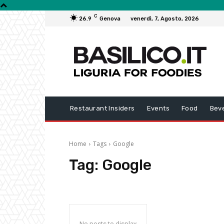
C
26.9
Genova
venerdì, 7, Agosto, 2026
Restaurant Insiders
Events
Food
Bev
Home
Tags
Google
Tag:
Google
No posts to display