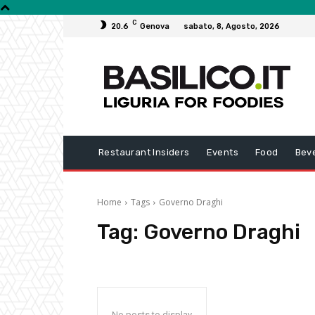
C
20.6
Genova
sabato, 8, Agosto, 2026
Restaurant Insiders
Events
Food
Bev
Home
Tags
Governo Draghi
Tag:
Governo Draghi
No posts to display