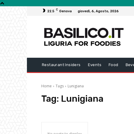
C
22.5
Genova
giovedì, 6, Agosto, 2026
Restaurant Insiders
Events
Food
Bev
Home
Tags
Lunigiana
Tag:
Lunigiana
No posts to display