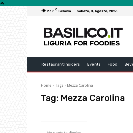
C
27.9
Genova
sabato, 8, Agosto, 2026
Restaurant Insiders
Events
Food
Bev
Home
Tags
Mezza Carolina
Tag:
Mezza Carolina
No posts to display