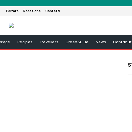
Editore
Redazione
Contatti
erage
Recipes
Travellers
Green&Blue
News
Contribut
S