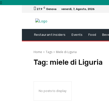
C
27.9
Genova
venerdì, 7, Agosto, 2026
Restaurant Insiders
Events
Food
Bev
Home
Tags
Miele di Liguria
Tag:
miele di Liguria
No posts to display