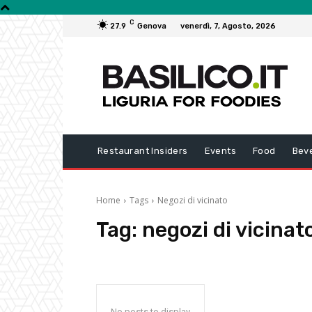
C
27.9
Genova
venerdì, 7, Agosto, 2026
Restaurant Insiders
Events
Food
Bev
Home
Tags
Negozi di vicinato
Tag:
negozi di vicinat
No posts to display