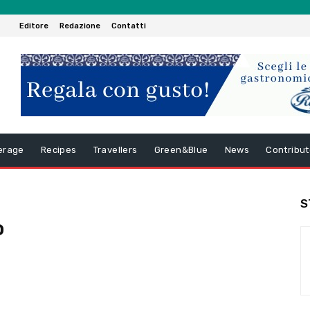
Editore
Redazione
Contatti
erage
Recipes
Travellers
Green&Blue
News
Contribut
S
o