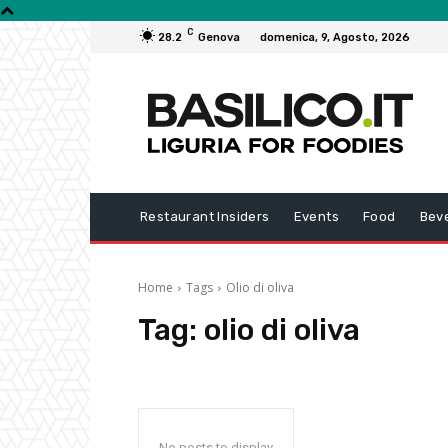
C
28.2
Genova
domenica, 9, Agosto, 2026
Restaurant Insiders
Events
Food
Bev
Home
Tags
Olio di oliva
Tag:
olio di oliva
No posts to display