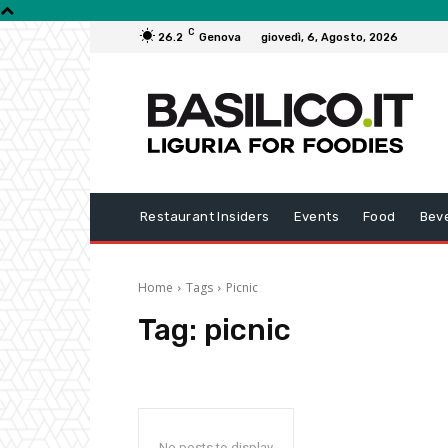
C
26.2
Genova
giovedì, 6, Agosto, 2026
Restaurant Insiders
Events
Food
Bev
Home
Tags
Picnic
Tag:
picnic
No posts to display