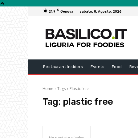
C
21.9
Genova
sabato, 8, Agosto, 2026
Restaurant Insiders
Events
Food
Bev
Home
Tags
Plastic free
Tag:
plastic free
No posts to display