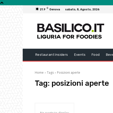
C
21.9
Genova
sabato, 8, Agosto, 2026
Restaurant Insiders
Events
Food
Bev
Home
Tags
Posizioni aperte
Tag:
posizioni aperte
No posts to display