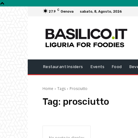
C
27.9
Genova
sabato, 8, Agosto, 2026
Restaurant Insiders
Events
Food
Bev
Home
Tags
Prosciutto
Tag:
prosciutto
No posts to display