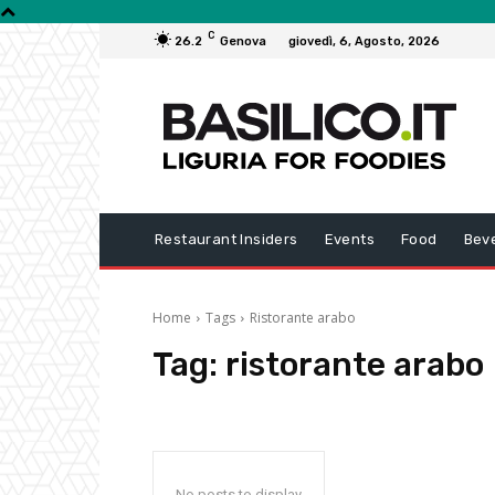
C
26.2
Genova
giovedì, 6, Agosto, 2026
Restaurant Insiders
Events
Food
Bev
Home
Tags
Ristorante arabo
Tag:
ristorante arabo
No posts to display