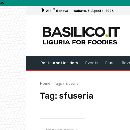
C
21.1
Genova
sabato, 8, Agosto, 2026
Restaurant Insiders
Events
Food
Bev
Home
Tags
Sfuseria
Tag:
sfuseria
No posts to display