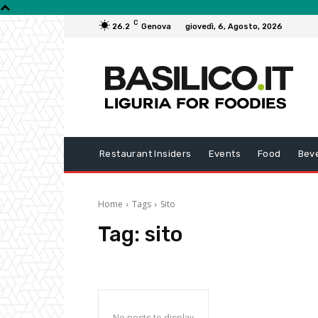
C
26.2
Genova
giovedì, 6, Agosto, 2026
Restaurant Insiders
Events
Food
Bev
Home
Tags
Sito
Tag:
sito
No posts to display