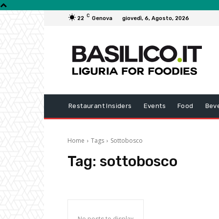
C
22
Genova
giovedì, 6, Agosto, 2026
Restaurant Insiders
Events
Food
Bev
Home
Tags
Sottobosco
Tag:
sottobosco
No posts to display