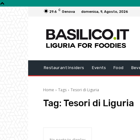
C
29.6
Genova
domenica, 9, Agosto, 2026
Restaurant Insiders
Events
Food
Bev
Home
Tags
Tesori di Liguria
Tag:
Tesori di Liguria
No posts to display