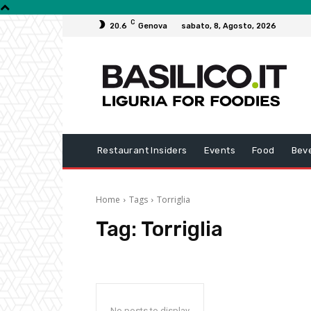
C
20.6
Genova
sabato, 8, Agosto, 2026
Restaurant Insiders
Events
Food
Bev
Home
Tags
Torriglia
Tag:
Torriglia
No posts to display