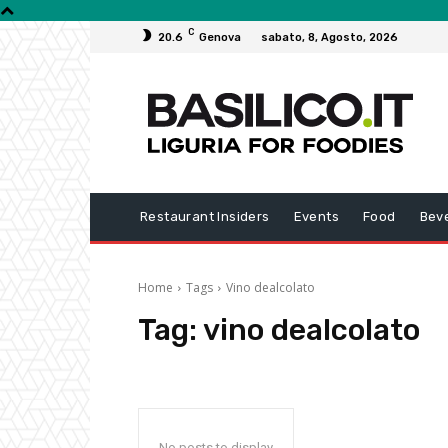
C
20.6
Genova
sabato, 8, Agosto, 2026
Restaurant Insiders
Events
Food
Bev
Home
Tags
Vino dealcolato
Tag:
vino dealcolato
No posts to display