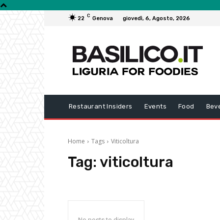
C
22
Genova
giovedì, 6, Agosto, 2026
Restaurant Insiders
Events
Food
Bev
Home
Tags
Viticoltura
Tag:
viticoltura
No posts to display