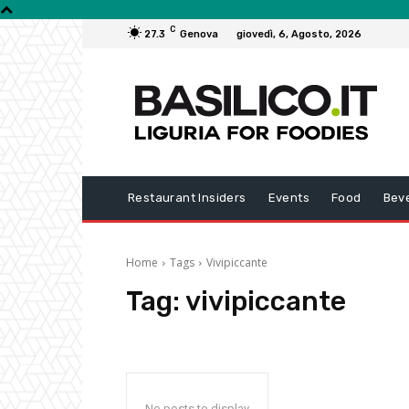
C
27.3
Genova
giovedì, 6, Agosto, 2026
Restaurant Insiders
Events
Food
Bev
Home
Tags
Vivipiccante
Tag:
vivipiccante
No posts to display